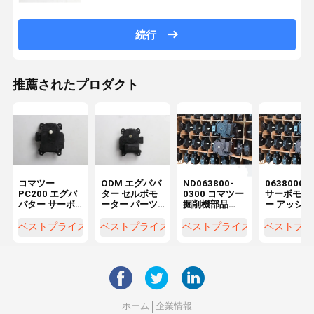
続行
推薦されたプロダクト
コマツー
ODM エグババ
ND063800-
06380003
PC200 エグバ
ター セルボモ
0300 コマツー
サーボモー
バター サーボ
ーター パーツ
掘削機部品
ー アッシー
モーター
ZX200-5G
PC200-8MO
PC200-7 
0636004580
SY215-8
PC200-10用の
ツー 掘削機
ベストプライス
ベストプライス
ベストプライス
ベストプラ
ND063600-
LG922D
サーボモータ
品
4580 063800-
ー部品
0300
ホーム
企業情報