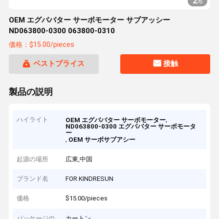
2
/
6
OEM エグババター サーボモーター サブアッシー
ND063800-0300 063800-0310
価格：$15.00/pieces
ベストプライス
接触
製品の説明
ハイライト
,
OEM エグババター サーボモーター
ND063800-0300 エグババター サーボモータ
ー
,
OEM サーボサブアシー
起源の場所
広東,中国
ブランド名
FOR KINDRESUN
価格
$15.00/pieces
パッケージの
カートン