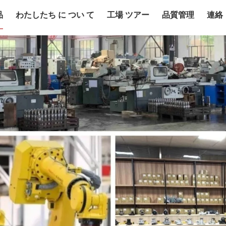
品
わたしたち に つい て
工場 ツアー
品質管理
連絡