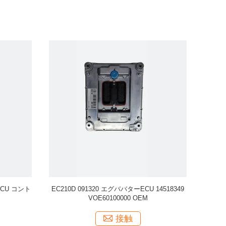
CU 制御装
プログラム可
000
ジ