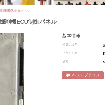
B用の掘削機ECU制御パネル
B用の掘削機ECU制御パネル
基本情報
起源の場所:
ブランド名:
価格:
$
ベストプライス