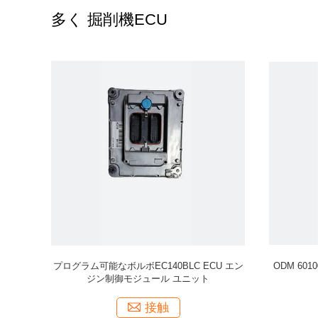
多く 掘削機ECU
14518349
EC360B EC460B ボルボ VOE 60100000 エン
VOE60
ジンコントローラ ECU エグババター
EC210b 
接触