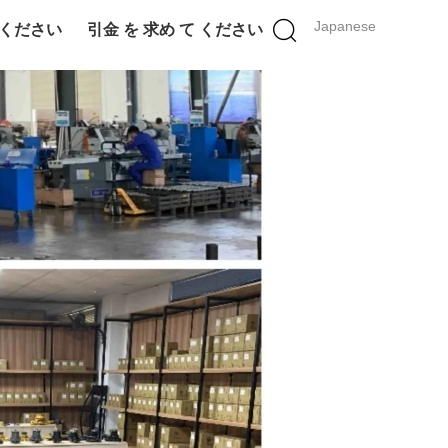
Japanese
 ください
引金 を 求め て ください