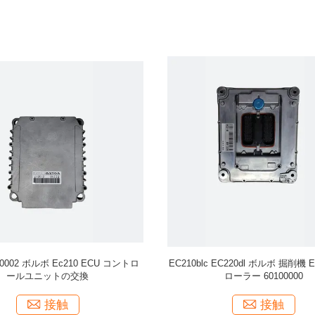
100002 エグババターECU制御器
EC210B ペンタ ヴォルボ 掘削機 E
EC240b EC290b EC360b E460b
置 部品 60100000 VOE60100
接触
接触