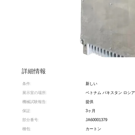
詳細情報
条件:
新しい
展示室の場所:
ベトナム パキスタン ロシア
機械試験報告:
提供
保証:
3ヶ月
部分番号:
JA60001379
梱包:
カートン