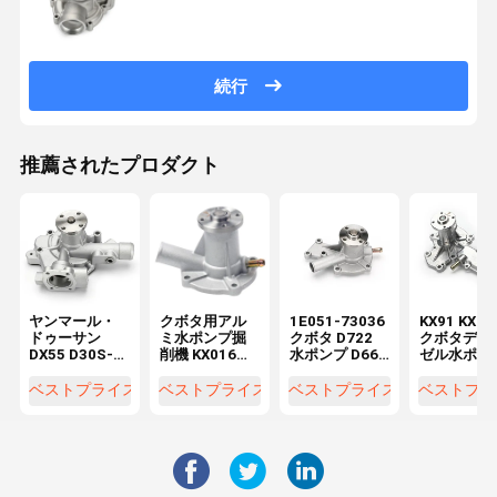
続行
推薦されたプロダクト
ヤンマール・
クボタ用アル
1E051-73036
KX91 KX12
ドゥーサン
ミ水ポンプ掘
クボタ D722
クボタディ
DX55 D30S-5
削機 KX016
水ポンプ D662
ゼル水ポン
エグババター
U17 U15 D950
D902 D782 エ
1A051-73
水ポンプ
D782
ンジン 7509-
1A051-73
ベストプライス
ベストプライス
ベストプライス
ベストプラ
129900-
10102 1E051-
1E017-730
42020
73510
1E017-730