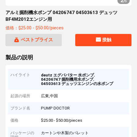
2
/
6
アルミ掘削機水ポンプ 04206747 04503613 デュッツ
BF4M2012エンジン用
価格：$25.00 - $50.00/pieces
ベストプライス
接触
製品の説明
ハイライト
,
deutz エグババター 水ポンプ
,
04206747 掘削機用水ポンプ
04503613 デュッツエンジンの水ポンプ
起源の場所
広東,中国
ブランド名
PUMP DOCTOR
価格
$25.00 - $50.00/pieces
パッケージの
カートンや木製のパレット