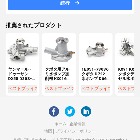
続行
推薦されたプロダクト
ヤンマール・
クボタ用アル
1E051-73036
KX91 KX12
ドゥーサン
ミ水ポンプ掘
クボタ D722
クボタディ
DX55 D30S-5
削機 KX016
水ポンプ D662
ゼル水ポン
エグババター
U17 U15 D950
D902 D782 エ
1A051-73
水ポンプ
D782
ンジン 7509-
1A051-73
ベストプライス
ベストプライス
ベストプライス
ベストプラ
129900-
10102 1E051-
1E017-730
42020
73510
1E017-730
ホーム
企業情報
地図
プライバシーポリシー