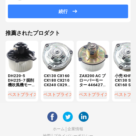
続行
推薦されたプロダクト
DH220-5
CX130 CX160
ZAX200 AC ブ
小売 KHR28
DH225-7 掘削
CX180 CX210
ローバーモー
CX130 SH
機吹風機モー
CX240 CX290
ター 4464276
CX160 SH
ター
CX330 機械修
4370266 機械
ブローバー
K1040112 コ
理工房 電機
修理工場の掘
ーター
ベストプライス
ベストプライス
ベストプライス
ベストプラ
ンデンサー
KHR2845
削機部品用
2538-6015
K1040112
DX520
ホーム
企業情報
地図
プライバシーポリシー