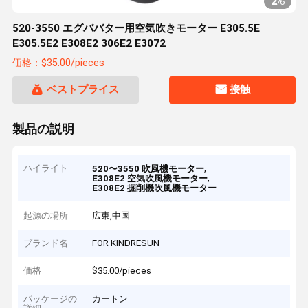
2
/
6
520-3550 エグババター用空気吹きモーター E305.5E
E305.5E2 E308E2 306E2 E3072
価格：$35.00/pieces
ベストプライス
接触
製品の説明
ハイライト
,
520〜3550 吹風機モーター
,
E308E2 空気吹風機モーター
E308E2 掘削機吹風機モーター
起源の場所
広東,中国
ブランド名
FOR KINDRESUN
価格
$35.00/pieces
パッケージの
カートン