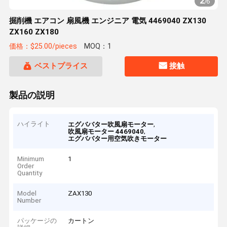
2
/
6
掘削機 エアコン 扇風機 エンジニア 電気 4469040 ZX130
ZX160 ZX180
価格：$25.00/pieces
MOQ：1
ベストプライス
接触
製品の説明
ハイライト
,
エグババター吹風扇モーター
,
吹風扇モーター 4469040
エグババター用空気吹きモーター
Minimum
1
Order
Quantity
Model
ZAX130
Number
パッケージの
カートン