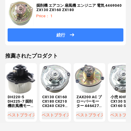
掘削機 エアコン 扇風機 エンジニア 電気 4469040
ZX130 ZX160 ZX180
Price： 1
続行
推薦されたプロダクト
DH220-5
CX130 CX160
ZAX200 AC ブ
小売 KHR28
DH225-7 掘削
CX180 CX210
ローバーモー
CX130 SH
機吹風機モー
CX240 CX290
ター 4464276
CX160 SH
ター
CX330 機械修
4370266 機械
ブローバー
K1040112 コ
理工房 電機
修理工場の掘
ーター
ベストプライス
ベストプライス
ベストプライス
ベストプラ
ンデンサー
KHR2845
削機部品用
2538-6015
K1040112