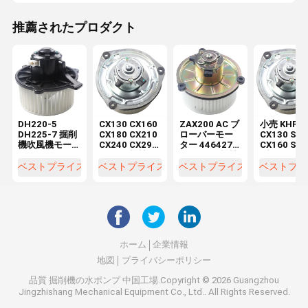
推薦されたプロダクト
DH220-5
CX130 CX160
ZAX200 AC ブ
小売 KHR28
DH225-7 掘削
CX180 CX210
ローバーモー
CX130 SH
機吹風機モー
CX240 CX290
ター 4464276
CX160 SH
ター
CX330 機械修
4370266 機械
ブローバー
K1040112 コ
理工房 電機
修理工場の掘
ーター
ベストプライス
ベストプライス
ベストプライス
ベストプラ
ンデンサー
KHR2845
削機部品用
2538-6015
K1040112
DX520
ホーム
企業情報
地図
プライバシーポリシー
品質
掘削機の水ポンプ
中国工場.Copyright © 2026 Guangzhou
Jingzhishang Mechanical Equipment Co., Ltd.. All Rights Reserved.