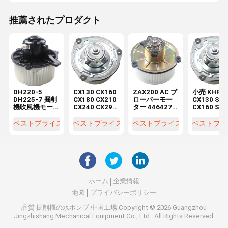
推薦されたプロダクト
DH220-5
CX130 CX160
ZAX200 AC ブ
小売 KHR28
DH225-7 掘削
CX180 CX210
ローバーモー
CX130 SH
機吹風機モー
CX240 CX290
ター 4464276
CX160 SH
ター
CX330 機械修
4370266 機械
ブローバー
K1040112 コ
理工房 電機
修理工場の掘
ーター
ベストプライス
ベストプライス
ベストプライス
ベストプラ
ンデンサー
KHR2845
削機部品用
2538-6015
K1040112
DX520
ホーム
企業情報
地図
プライバシーポリシー
品質
掘削機の水ポンプ
中国工場.Copyright © 2026 Guangzhou
Jingzhishang Mechanical Equipment Co., Ltd.. All Rights Reserved.