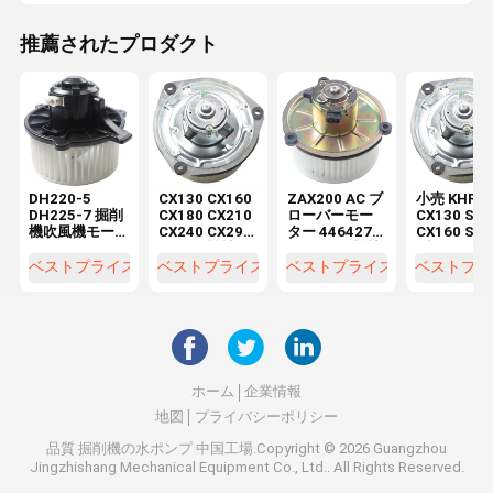
推薦されたプロダクト
DH220-5
CX130 CX160
ZAX200 AC ブ
小売 KHR28
DH225-7 掘削
CX180 CX210
ローバーモー
CX130 SH
機吹風機モー
CX240 CX290
ター 4464276
CX160 SH
ター
CX330 機械修
4370266 機械
ブローバー
K1040112 コ
理工房 電機
修理工場の掘
ーター
ベストプライス
ベストプライス
ベストプライス
ベストプラ
ンデンサー
KHR2845
削機部品用
2538-6015
K1040112
DX520
ホーム
企業情報
地図
プライバシーポリシー
品質
掘削機の水ポンプ
中国工場.Copyright © 2026 Guangzhou
Jingzhishang Mechanical Equipment Co., Ltd.. All Rights Reserved.